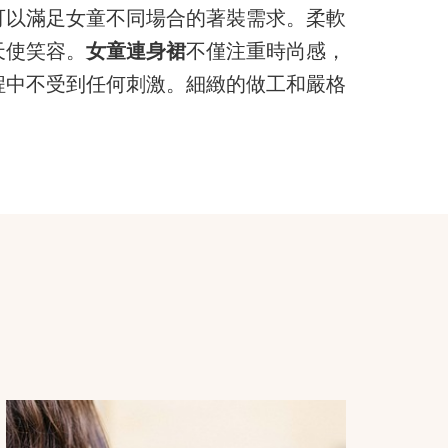
可以滿足女童不同場合的著裝需求。柔軟
天使笑容。
女童連身裙
不僅注重時尚感，
程中不受到任何刺激。細緻的做工和嚴格