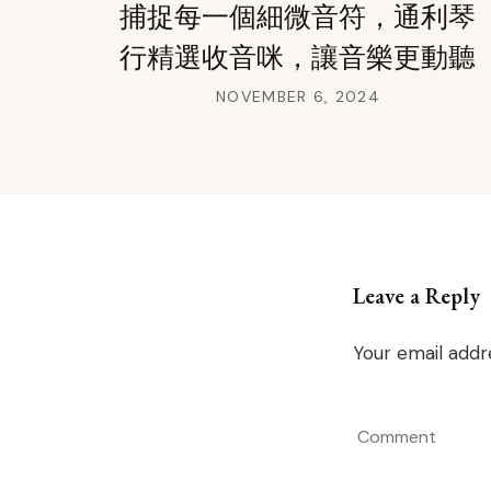
捕捉每一個細微音符，通利琴
行精選收音咪，讓音樂更動聽
NOVEMBER 6, 2024
Leave a Reply
Your email addre
Comment