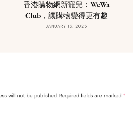
香港購物網新寵兒：WeWa
Club，讓購物變得更有趣
JANUARY 15, 2025
ss will not be published.
Required fields are marked
*