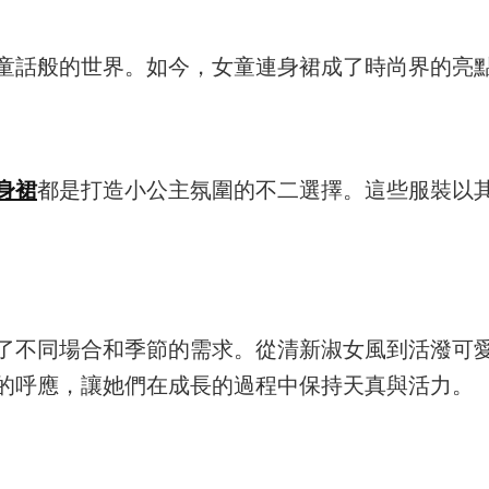
童話般的世界。如今，女童連身裙成了時尚界的亮
身裙
都是打造小公主氛圍的不二選擇。這些服裝以
了不同場合和季節的需求。從清新淑女風到活潑可
的呼應，讓她們在成長的過程中保持天真與活力。