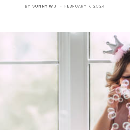
BY
SUNNY WU
FEBRUARY 7, 2024