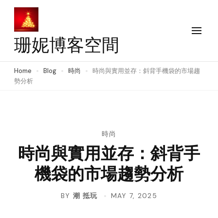
Skip
to
content
珊妮博客空間
(Press
Enter)
Home
Blog
時尚
時尚與實用並存：斜背手機袋的市場趨
勢分析
時尚
時尚與實用並存：斜背手
機袋的市場趨勢分析
BY
潮 抵玩
MAY 7, 2025