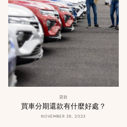
貸款
買車分期還款有什麼好處？
NOVEMBER 28, 2023