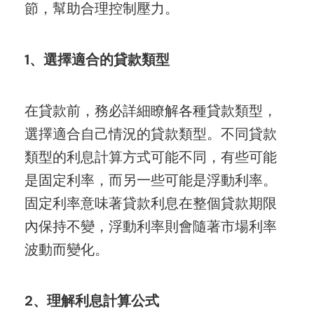
節，幫助合理控制壓力。
1、選擇適合的貸款類型
在貸款前，務必詳細瞭解各種貸款類型，
選擇適合自己情況的貸款類型。不同貸款
類型的利息計算方式可能不同，有些可能
是固定利率，而另一些可能是浮動利率。
固定利率意味著貸款利息在整個貸款期限
內保持不變，浮動利率則會隨著市場利率
波動而變化。
2、理解利息計算公式