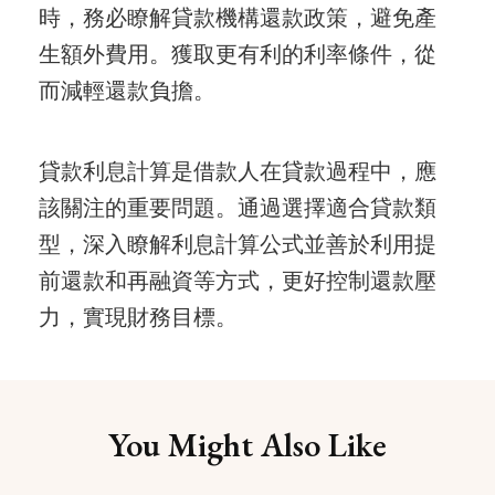
時，務必瞭解貸款機構還款政策，避免產
生額外費用。獲取更有利的利率條件，從
而減輕還款負擔。
貸款利息計算是借款人在貸款過程中，應
該關注的重要問題。通過選擇適合貸款類
型，深入瞭解利息計算公式並善於利用提
前還款和再融資等方式，更好控制還款壓
力，實現財務目標。
Post
You Might Also Like
Navigation