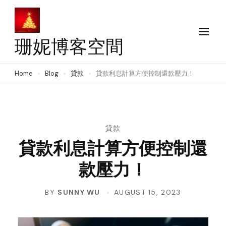
Skip
to
content
珊妮博客空間
(Press
Enter)
Home
Blog
貸款
貸款利息計算方便控制還款壓力！
貸款
貸款利息計算方便控制還
款壓力！
BY
SUNNY WU
AUGUST 15, 2023