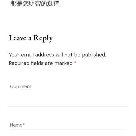
都是您明智的選擇。
Post
Leave a Reply
Navigation
Your email address will not be published.
Required fields are marked
*
Comment
Name
*