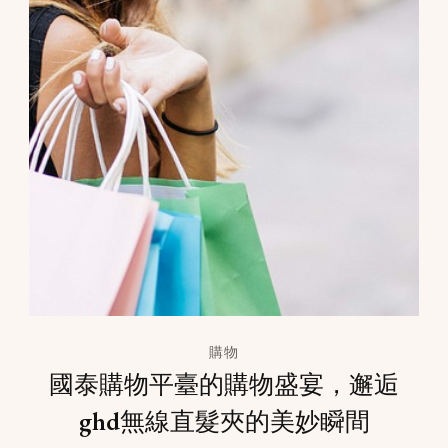
購物
國泰購物平臺的購物盛宴，邂逅
ghd無線直髮夾的美妙瞬間