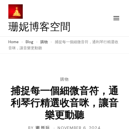
Skip
to
content
珊妮博客空間
(Press
Enter)
Home
Blog
購物
捕捉每一個細微音符，通利琴行精選收
音咪，讓音樂更動聽
購物
捕捉每一個細微音符，通
利琴行精選收音咪，讓音
樂更動聽
BY
潮 抵玩
NOVEMBER 6, 2024