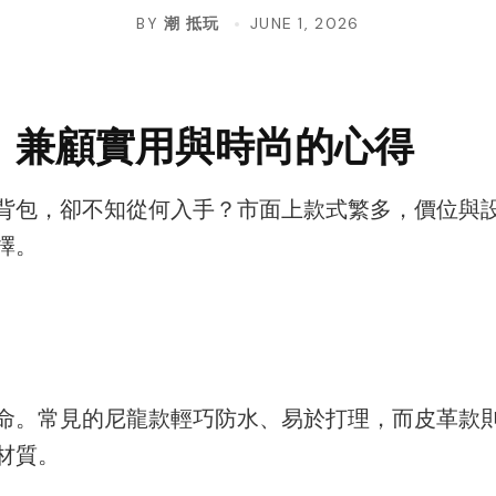
BY
潮 抵玩
JUNE 1, 2026
：兼顧實用與時尚的心得
背包，卻不知從何入手？市面上款式繁多，價位與
擇。
命。常見的尼龍款輕巧防水、易於打理，而皮革款
材質。