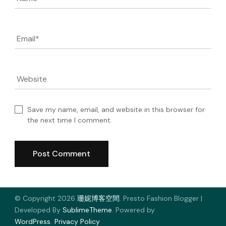
Name
*
Email
*
Website
Save my name, email, and website in this browser for
the next time I comment.
© Copyright 2026
珊妮博客空間
.
Presto Fashion Blogger |
Developed By
SublimeTheme
.
Powered by
WordPress
.
Privacy Policy